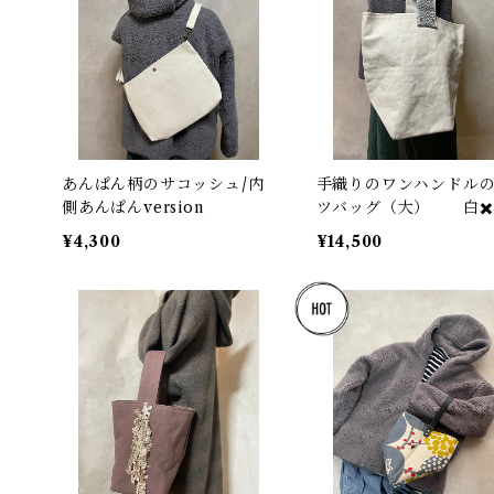
あんぱん柄のサコッシュ/内
手織りのワンハンドル
側あんぱんversion
ツバッグ（大） 白✖️
ハンドル
¥4,300
¥14,500