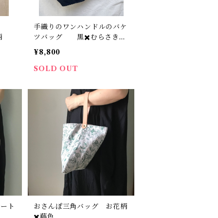
ッ
手織りのワンハンドルのバケ
柄
ツバッグ 黒✖️むらさきの
ハンドル
¥8,800
SOLD OUT
トート
おさんぽ三角バッグ お花柄
✖️藤色