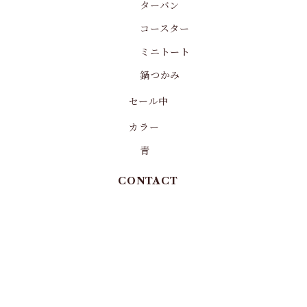
ターバン
コースター
ミニトート
鍋つかみ
セール中
カラー
青
CONTACT