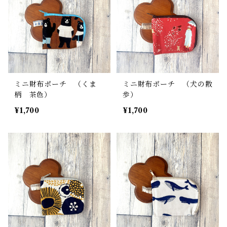
ミニ財布ポーチ （くま
ミニ財布ポーチ （犬の散
柄 茶色）
歩）
¥1,700
¥1,700